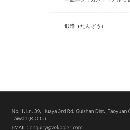
鍛造（たんぞう）
No. 1, Ln. 39, Huaya 3rd Rd. Guishan Dist., Taoyuan 
Taiwan (R.O.C.)
EMAIL :
enquiry@vekooler.com