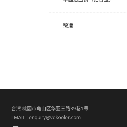
锻造
台湾 桃园市龟山区华亚三路39巷1号
EMAIL :
enquiry@vekooler.com