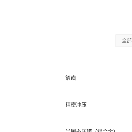
全部
鏟齒
精密冲压
半固态压铸（铝合金）