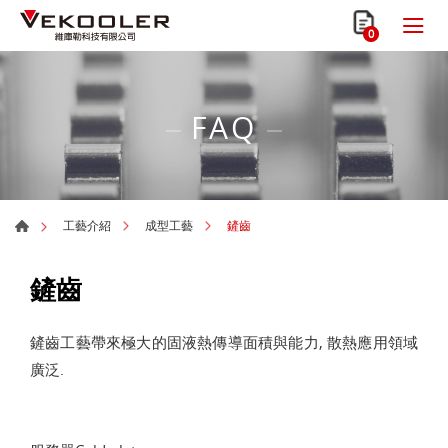
0
FAQ
鏟齒
工藝介紹
成型工藝
鏟齒
鏟齒工藝帶來極大的固液熱傳導面積與能力, 散熱應用領域
廣泛.