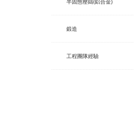
半固態壓鑄(鋁合金)
鍛造
工程團隊經驗